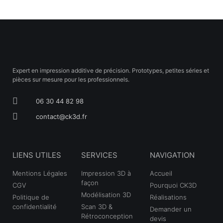
Expert en impression additive de précision. Prototypes, petites séries et
pièces sur mesure pour les professionnels.
06 30 44 82 98
contact@ck3d.fr
LIENS UTILES
SERVICES
NAVIGATION
Mentions Légales
Impression 3D à
Accueil
façon
CGV
Pourquoi CK3D
Modélisation 3D
Politique de
Réalisations
confidentialité
Scan 3D &
Demander un
Rétroconception
devis