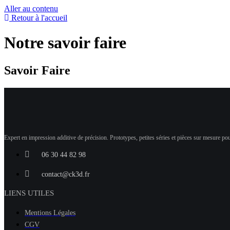
Aller au contenu
Retour à l'accueil
Notre savoir faire
Savoir Faire
Expert en impression additive de précision. Prototypes, petites séries et pièces sur mesure pou
06 30 44 82 98
contact@ck3d.fr
LIENS UTILES
Mentions Légales
CGV